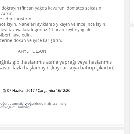
 doğrayın1fincan yağda kavurun, domates salçasını
avurun.
 edip karıştırın.
ce kıyın. Naneleri ayıklanıp yıkayın ve ince ince kıyın.
neyi tavaya koyduğunuz 1 fincan zeytinyağı ile
iberi ilave edin.
erine dökün ve iyice karıştırın.
 OLSUN…
ceğiniz gibi,haşlanmış asma yaprağı veya haşlanmış
stır fazla haşlamayın ,kaynar suya batırıp çıkartın)
07 Haziran 2017 / Çarşamba 16:12:26
yoğurtlusarmaiçi
,
yoğurtludolmaiçi
,
sarmaiçi
resiyoğurtlusarmaiçi