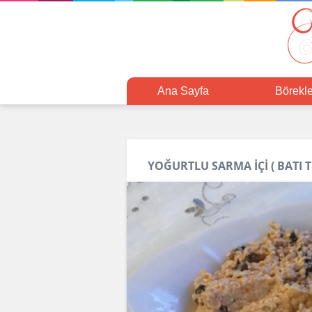
Ana Sayfa
Börekle
YOĞURTLU SARMA İÇİ ( BATI 