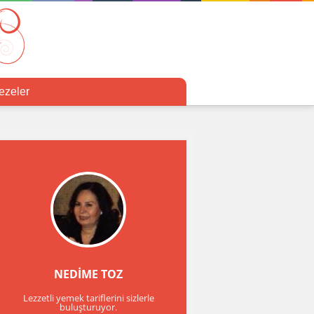
ezeler
NEDİME TOZ
Lezzetli yemek tariflerini sizlerle
buluşturuyor.