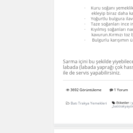
·
Kuru soğanı yemeklik
ekleyip biraz daha k
·
Yoğurtlu bulgura ilave
·
Taze soğanları ince in
·
Kıyılmış soğanları na
kavurun.Kırmızı toz b
·
Bulgurlu karışımın üz
AFİYET
Sarma içini bu şekilde yiyebile
labada (labada yaprağı çok hassa
ile de servis yapabilirsiniz.
3692 Görüntüleme
1 Yorum
Etiketler :
Batı Trakya Yemekleri
,
batıtrakyayö