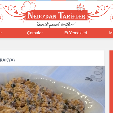
r
Çorbalar
Et Yemekleri
M
TRAKYA)