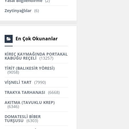
Yasal Bilgilendirme
(2)
Zeytinyağlılar
(6)
En Çok Okunanlar
KİREÇ KAYMAĞINDA PORTAKAL
KABUĞU REÇELİ
(13257)
TİRİT (BALIKESİR YÖRESİ)
(9058)
VİŞNELİ TART
(7990)
TRAKYA TARHANASI
(6668)
AKITMA (TAVUKLU KREP)
(6346)
DOMATESLİ BİBER
TURŞUSU
(6303)