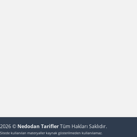
2026 ©
Nedodan Tarifler
Tüm Hakları Saklıdır.
Sitede kullanılan materyaller kaynak gösterilmeden kullanılamaz.