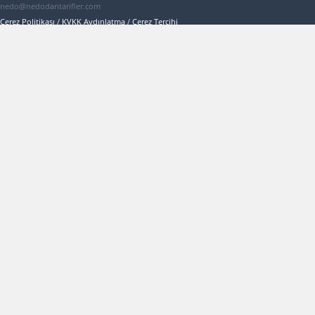
nedo@nedodantarifler.com
Çerez Politikası
/
KVKK Aydınlatma
/
Çerez Tercihi