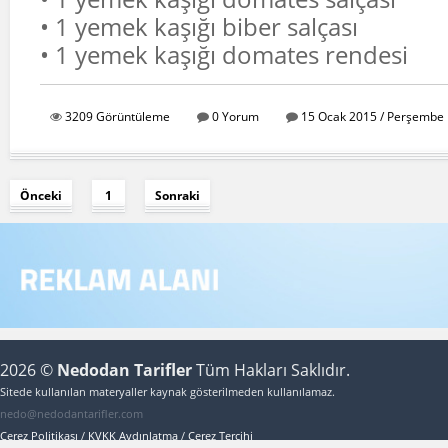
• 1 yemek kaşığı biber salçası
• 1 yemek kaşığı domates rendesi
3209 Görüntüleme
0 Yorum
15 Ocak 2015 / Perşembe 
Önceki
1
Sonraki
2026 ©
Nedodan Tarifler
Tüm Hakları Saklıdır.
Sitede kullanılan materyaller kaynak gösterilmeden kullanılamaz.
nedo@nedodantarifler.com
Çerez Politikası
/
KVKK Aydınlatma
/
Çerez Tercihi